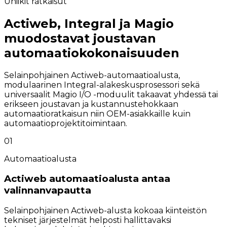
Uniikit ratkaisut
Actiweb, Integral ja Magio
muodostavat joustavan
automaatiokokonaisuuden
Selainpohjainen Actiweb-automaatioalusta,
modulaarinen Integral-alakeskusprosessori sekä
universaalit Magio I/O -moduulit takaavat yhdessä tai
erikseen joustavan ja kustannustehokkaan
automaatioratkaisun niin OEM-asiakkaille kuin
automaatioprojektitoimintaan.
01
Automaatioalusta
Actiweb automaatioalusta antaa
valinnanvapautta
Selainpohjainen Actiweb-alusta kokoaa kiinteistön
tekniset järjestelmät helposti hallittavaksi