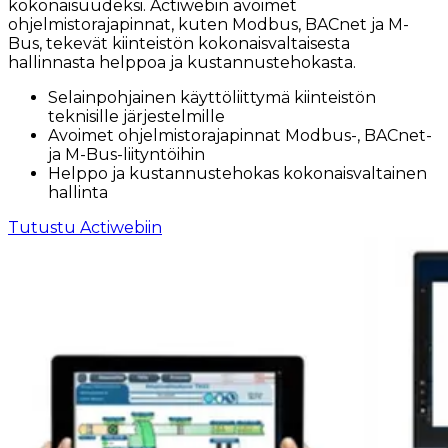
kokonaisuudeksi. Actiwebin avoimet
ohjelmistorajapinnat, kuten Modbus, BACnet ja M-
Bus, tekevät kiinteistön kokonaisvaltaisesta
hallinnasta helppoa ja kustannustehokasta.
Selainpohjainen käyttöliittymä kiinteistön
teknisille järjestelmille
Avoimet ohjelmistorajapinnat Modbus-, BACnet-
ja M-Bus-liityntöihin
Helppo ja kustannustehokas kokonaisvaltainen
hallinta
Tutustu Actiwebiin