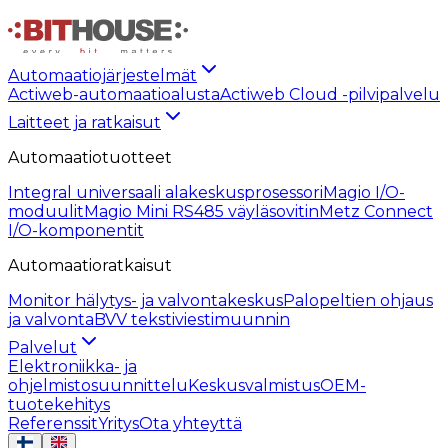
Automaatiojärjestelmät
Actiweb-automaatioalusta
Actiweb Cloud -pilvipalvelu
Laitteet ja ratkaisut
Automaatiotuotteet
Integral universaali alakeskusprosessori
Magio I/O-
moduulit
Magio Mini RS485 väyläsovitin
Metz Connect
I/O-komponentit
Automaatioratkaisut
Monitor hälytys- ja valvontakeskus
Palopeltien ohjaus
ja valvonta
BVV tekstiviestimuunnin
Palvelut
Elektroniikka- ja
ohjelmistosuunnittelu
Keskusvalmistus
OEM-
tuotekehitys
Referenssit
Yritys
Ota yhteyttä